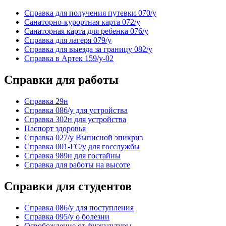
Справка для получения путевки 070/у
Санаторно-курортная карта 072/у
Санаторная карта для ребенка 076/у
Справка для лагеря 079/у
Справка для выезда за границу 082/у
Справка в Артек 159/у-02
Справки для работы
Cправка 29н
Справка 086/у для устройства
Справка 302н для устройства
Паспорт здоровья
Справка 027/у Выписной эпикриз
Справка 001-ГС/у для госслужбы
Справка 989н для гостайны
Справка для работы на высоте
Справки для студентов
Справка 086/у для поступления
Справка 095/у о болезни
Освобождение от физкультуры