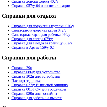
Справка донора форма 402/у
Справка 057/у-04 о госпитализации
Справки для отдыха
Справка для получения путевки 070/у
Санаторно-курортная карта 072/у
Санаторная карта для ребенка 076/у
Справка для лагеря 079/у
Справка для выезда за границу 082/у
Справка в Артек 159/у-02
Справки для работы
Cправка 29н
Справка 086/у для устройства
Справка 302н для устройства
Паспорт здоровья
Справка 027/у Выписной эпикриз
Справка 001-ГС/у для госслужбы
Справка 989н для гостайны
Справка для работы на высоте