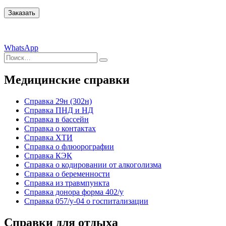
WhatsApp
Искать:
Поиск
Медицинские справки
Cправка 29н (302н)
Справка ПНД и НД
Справка в бассейн
Справка о контактах
Справка ХТИ
Справка о флюорографии
Справка КЭК
Справка о кодировании от алкоголизма
Справка о беременности
Справка из травмпункта
Справка донора форма 402/у
Справка 057/у-04 о госпитализации
Справки для отдыха