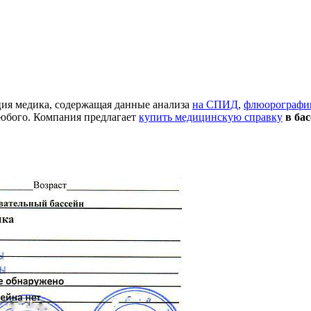
юция медика, содержащая данные анализа
на СПИД
,
флюорограф
юбого. Компания предлагает
купить медицинскую справку
в ба