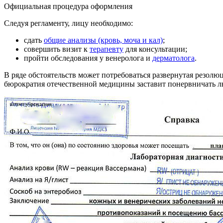
Официальная процедура оформления
Следуя регламенту, лицу необходимо:
сдать
общие анализы (кровь, моча и кал)
;
совершить визит к
терапевту
для консультации;
пройти обследования у венеролога и
дерматолога
.
В ряде обстоятельств может потребоваться развернутая резол
бюрократия отечественной медицины заставит понервничать л