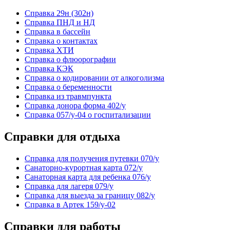
Cправка 29н (302н)
Справка ПНД и НД
Справка в бассейн
Справка о контактах
Справка ХТИ
Справка о флюорографии
Справка КЭК
Справка о кодировании от алкоголизма
Справка о беременности
Справка из травмпункта
Справка донора форма 402/у
Справка 057/у-04 о госпитализации
Справки для отдыха
Справка для получения путевки 070/у
Санаторно-курортная карта 072/у
Санаторная карта для ребенка 076/у
Справка для лагеря 079/у
Справка для выезда за границу 082/у
Справка в Артек 159/у-02
Справки для работы