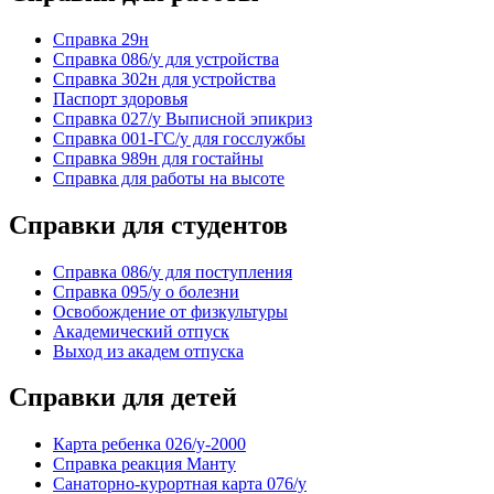
Cправка 29н
Справка 086/у для устройства
Справка 302н для устройства
Паспорт здоровья
Справка 027/у Выписной эпикриз
Справка 001-ГС/у для госслужбы
Справка 989н для гостайны
Справка для работы на высоте
Справки для студентов
Справка 086/у для поступления
Справка 095/у о болезни
Освобождение от физкультуры
Академический отпуск
Выход из академ отпуска
Справки для детей
Карта ребенка 026/у-2000
Справка реакция Манту
Санаторно-курортная карта 076/у