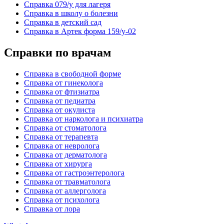
Справка 079/у для лагеря
Справка в школу о болезни
Справка в детский сад
Справка в Артек форма 159/у-02
Справки по врачам
Справка в свободной форме
Справка от гинеколога
Справка от фтизиатра
Справка от педиатра
Справка от окулиста
Справка от нарколога и психиатра
Справка от стоматолога
Справка от терапевта
Справка от невролога
Справка от дерматолога
Справка от хирурга
Справка от гастроэнтеролога
Справка от травматолога
Справка от аллерголога
Справка от психолога
Справка от лора