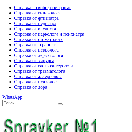
Справка в свободной форме
Справка от гинеколога
Справка от фтизиатра
Справка от педиатра
Справка от окулиста
Справка от нарколога и психиатра
Справка от стоматолога
Справка от терапевта
Справка от невролога
Справка от дерматолога
Справка от хирурга
Справка от гастроэнтеролога
Справка от травматолога
Справка от аллерголога
Справка от психолога
Справка от лора
WhatsApp
Искать:
Поиск