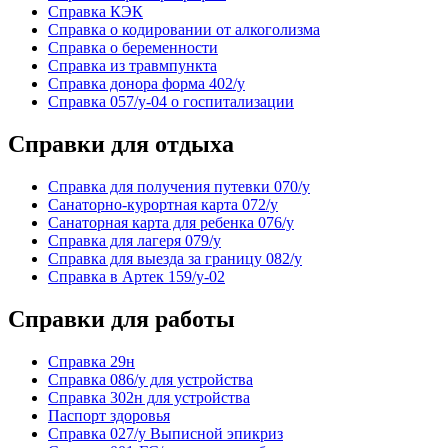
Справка КЭК
Справка о кодировании от алкоголизма
Справка о беременности
Справка из травмпункта
Справка донора форма 402/у
Справка 057/у-04 о госпитализации
Справки для отдыха
Справка для получения путевки 070/у
Санаторно-курортная карта 072/у
Санаторная карта для ребенка 076/у
Справка для лагеря 079/у
Справка для выезда за границу 082/у
Справка в Артек 159/у-02
Справки для работы
Cправка 29н
Справка 086/у для устройства
Справка 302н для устройства
Паспорт здоровья
Справка 027/у Выписной эпикриз