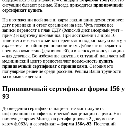
ситуации бывают разные. Иногда приходится
прививочный
сертификат купить
.
На протяжении всей жизни карта вакцинации демонстрирует
дату прививки и ответ организма на нее. Чуть позже все
записи переносят в план ДДУ (
детский
диспансерный учет –
прим.) и карточку школьника. При достижении лицом 16-
тилетнего возраста отметки переносят в подростковую карту, а
взрослому
– в районную поликлинику. Дубликат передают в
военную комиссию (для юношей), а в женскую консультацию
– для девушек. Во избежание казусных ситуаций наш частный
медицинский центр предоставляет возможность
купить
прививочный сертификат с прививками
. Сегодня это
популярное решение среди россиян. Решим Ваши трудности
за скромные деньги!
Прививочный сертификат форма 156 у
93
До введения сертификата пациент не мог получить
информацию о профилактической вакцинации на руки. Но в
настоящее время Минздрав ратифицировал 2 документа:
карту ф.063/у и сертификат –
форма 156/у-93
. Последний